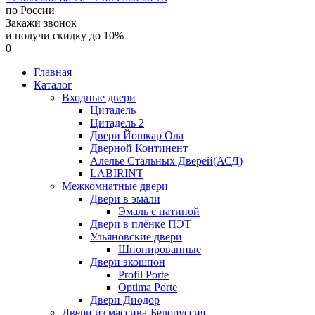
по России
Закажи звонок
и получи скидку до 10%
0
Главная
Каталог
Входные двери
Цитадель
Цитадель 2
Двери Йошкар Ола
Дверной Континент
Алелье Стальных Дверей(АСД)
LABIRINT
Межкомнатные двери
Двери в эмали
Эмаль с патиной
Двери в плёнке ПЭТ
Ульяновские двери
Шпонированные
Двери экошпон
Profil Porte
Optima Porte
Двери Диодор
Двери из массива-Белоруссия