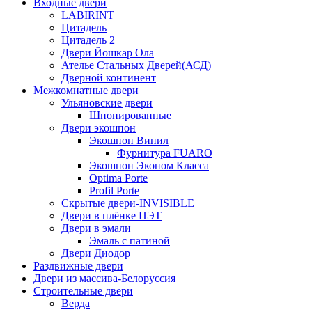
Входные двери
LABIRINT
Цитадель
Цитадель 2
Двери Йошкар Ола
Ателье Стальных Дверей(АСД)
Дверной континент
Межкомнатные двери
Ульяновские двери
Шпонированные
Двери экошпон
Экошпон Винил
Фурнитура FUARO
Экошпон Эконом Класса
Optima Porte
Profil Porte
Скрытые двери-INVISIBLE
Двери в плёнке ПЭТ
Двери в эмали
Эмаль с патиной
Двери Диодор
Раздвижные двери
Двери из массива-Белоруссия
Строительные двери
Верда