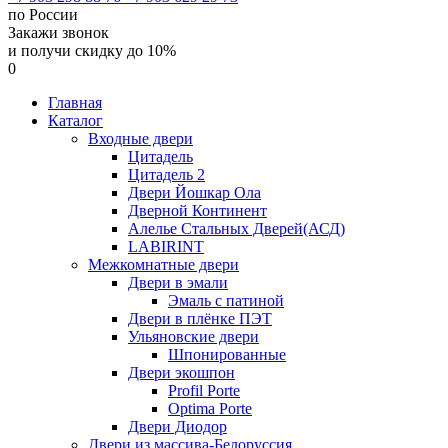
по России
Закажи звонок
и получи скидку до 10%
0
Главная
Каталог
Входные двери
Цитадель
Цитадель 2
Двери Йошкар Ола
Дверной Континент
Алелье Стальных Дверей(АСД)
LABIRINT
Межкомнатные двери
Двери в эмали
Эмаль с патиной
Двери в плёнке ПЭТ
Ульяновские двери
Шпонированные
Двери экошпон
Profil Porte
Optima Porte
Двери Диодор
Двери из массива-Белоруссия